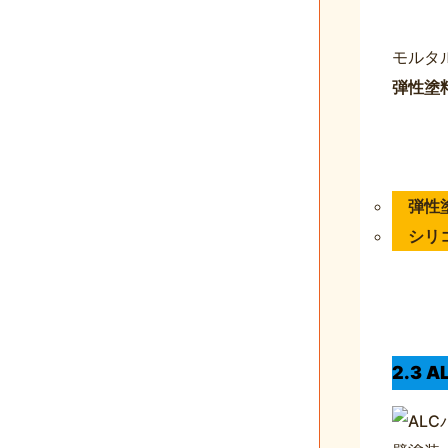
モルタ
弾性塗
弾性
シリ
2.3