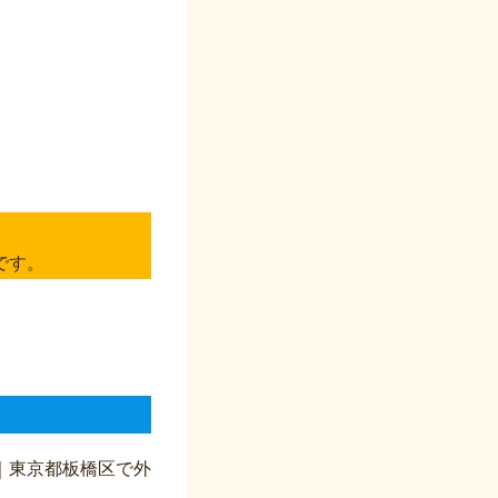
、
です。