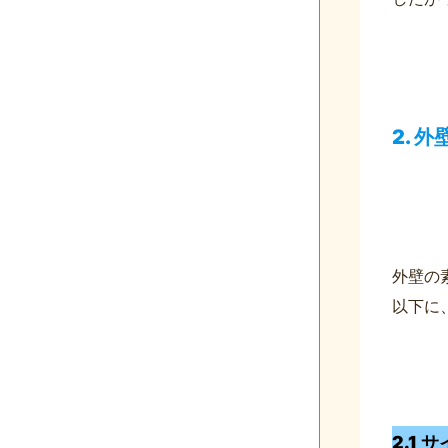
2. 
外壁の
以下に
2.1