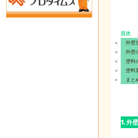
目次
外壁
外壁
塗料
塗料
まと
1. 