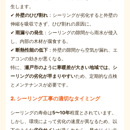
生します。
✔
外壁のひび割れ
：シーリングが劣化すると外壁の
伸縮を吸収できず、ひび割れの原因に。
✔
雨漏りの発生
：シーリングの隙間から雨水が侵入
し、内部の木材が腐食する。
✔
断熱性能の低下
：外壁の隙間から空気が漏れ、エ
アコンの効きが悪くなる。
特に、
瀬戸市のように寒暖差が大きい地域では、シ
ーリングの劣化が早まりやすい
ため、定期的な点検
とメンテナンスが必要です。
2. シーリング工事の適切なタイミング
シーリングの寿命は
5〜10年
程度とされています。
しかし、環境によって劣化の速度が異なるため、以
下のような
劣化サイン
が見られたら、早めにメンテ