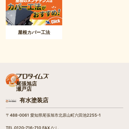
屋根カバー工法
尾張旭店
瀬戸店
有水塗装店
〒488-0061 愛知県尾張旭市北原山町六田池2255-1
TEL.0120-716-710 FAX.なし